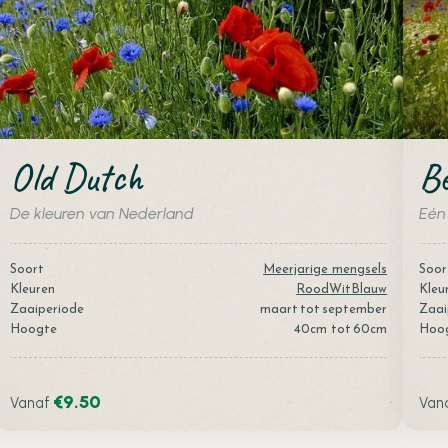
Old Dutch
Be
De kleuren van Nederland
Eén
Soort
Meerjarige mengsels
Soor
Kleuren
Rood
Wit
Blauw
Kleu
Zaaiperiode
maart
tot
september
Zaai
Hoogte
40
cm tot
60
cm
Hoo
€
9.50
Vanaf
Van