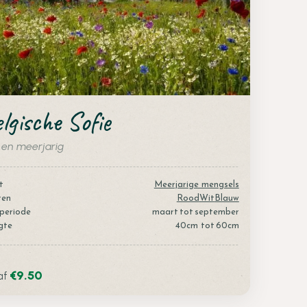
lgische Sofie
 en meerjarig
t
Meerjarige mengsels
ren
Rood
Wit
Blauw
periode
maart
tot
september
gte
40
cm tot
60
cm
€
9.50
af