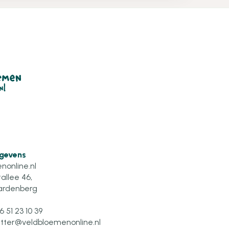
gevens
nonline.nl
allee 46,
ardenberg
6 51 23 10 39
etter@veldbloemenonline.nl