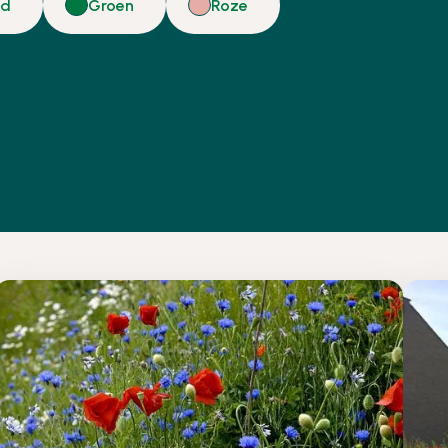
gd
Groen
Roze