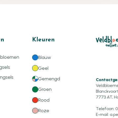
ën
Kleuren
 bloemen
Blauw
gsels
Geel
ngsels
Gemengd
Contactge
Veldbloeme
Groen
Blanckvoort
7773 AT, H
Rood
Telefoon:
0
Roze
E-mail:
a.p