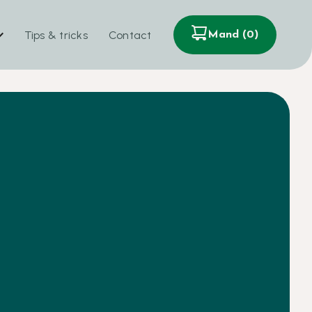
Tips & tricks
Contact
Mand (
0
)