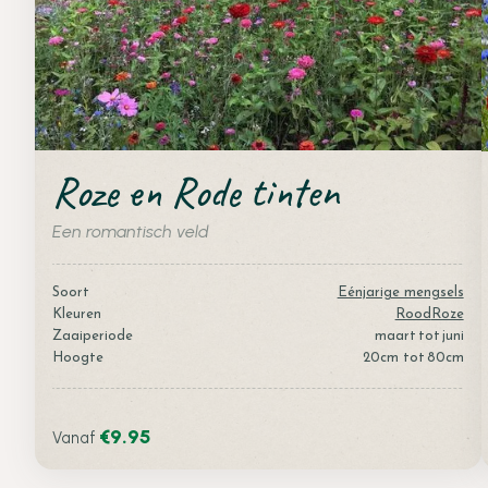
Roze en Rode tinten
Een romantisch veld
Soort
Eénjarige mengsels
Kleuren
Rood
Roze
Zaaiperiode
maart
tot
juni
Hoogte
20
cm tot
80
cm
€
9.95
Vanaf